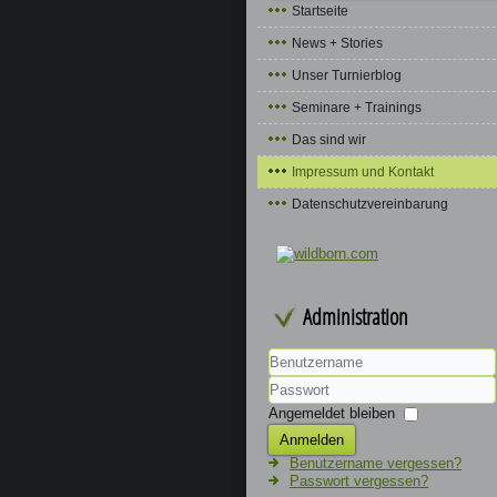
Startseite
News + Stories
Unser Turnierblog
Seminare + Trainings
Das sind wir
Impressum und Kontakt
Datenschutzvereinbarung
Administration
Benutzername
Passwort
Angemeldet bleiben
Anmelden
Benutzername vergessen?
Passwort vergessen?