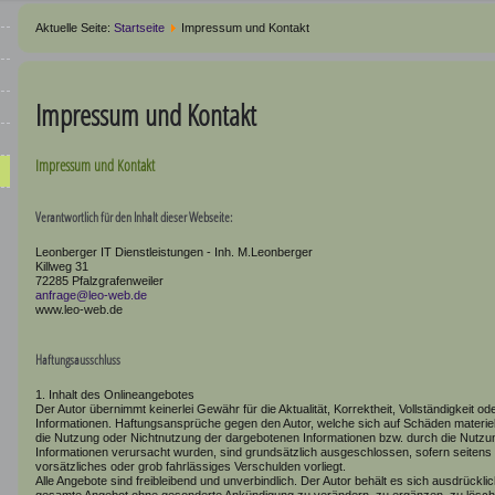
Aktuelle Seite:
Startseite
Impressum und Kontakt
Impressum und Kontakt
Impressum und Kontakt
Verantwortlich für den Inhalt dieser Webseite:
Leonberger IT Dienstleistungen - Inh. M.Leonberger
Killweg 31
72285 Pfalzgrafenweiler
anfrage@leo-web.de
www.leo-web.de
Haftungsausschluss
1. Inhalt des Onlineangebotes
Der Autor übernimmt keinerlei Gewähr für die Aktualität, Korrektheit, Vollständigkeit ode
Informationen. Haftungsansprüche gegen den Autor, welche sich auf Schäden materielle
die Nutzung oder Nichtnutzung der dargebotenen Informationen bzw. durch die Nutzung
Informationen verursacht wurden, sind grundsätzlich ausgeschlossen, sofern seitens 
vorsätzliches oder grob fahrlässiges Verschulden vorliegt.
Alle Angebote sind freibleibend und unverbindlich. Der Autor behält es sich ausdrücklic