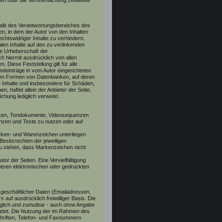
 oder die Veröffentlichung zeitweise
rhalb des Verantwortungsbereiches des
ten, in dem der Autor von den Inhalten
chtswidriger Inhalte zu verhindern.
alen Inhalte auf den zu verlinkenden
die Urheberschaft der
ich hiermit ausdrücklich von allen
. Diese Feststellung gilt für alle
deinträge in vom Autor eingerichteten
eren Formen von Datenbanken, auf deren
ige Inhalte und insbesondere für Schäden,
, haftet allein der Anbieter der Seite,
ichung lediglich verweist.
afiken, Tondokumente, Videosequenzen
nzen und Texte zu nutzen oder auf
arken- und Warenzeichen unterliegen
esitzrechten der jeweiligen
zu ziehen, dass Markenzeichen nicht
utor der Seiten. Eine Vervielfältigung
eren elektronischen oder gedruckten
 geschäftlicher Daten (Emailadressen,
 auf ausdrücklich freiwilliger Basis. Die
öglich und zumutbar - auch ohne Angabe
ttet. Die Nutzung der im Rahmen des
hriften, Telefon- und Faxnummern