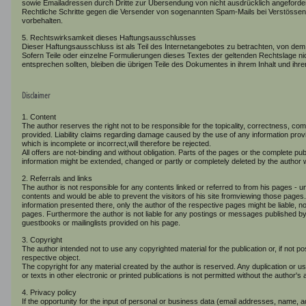
sowie Emailadressen durch Dritte zur Übersendung von nicht ausdrücklich angeforderte
Rechtliche Schritte gegen die Versender von sogenannten Spam-Mails bei Verstössen
vorbehalten.
5. Rechtswirksamkeit dieses Haftungsausschlusses
Dieser Haftungsausschluss ist als Teil des Internetangebotes zu betrachten, von dem
Sofern Teile oder einzelne Formulierungen dieses Textes der geltenden Rechtslage nich
entsprechen sollten, bleiben die übrigen Teile des Dokumentes in ihrem Inhalt und ihre
Disclaimer
1. Content
The author reserves the right not to be responsible for the topicality, correctness, com
provided. Liability claims regarding damage caused by the use of any information provi
which is incomplete or incorrect,will therefore be rejected.
All offers are not-binding and without obligation. Parts of the pages or the complete publ
information might be extended, changed or partly or completely deleted by the autho
2. Referrals and links
The author is not responsible for any contents linked or referred to from his pages - un
contents and would be able to prevent the visitors of his site fromviewing those page
information presented there, only the author of the respective pages might be liable, n
pages. Furthermore the author is not liable for any postings or messages published b
guestbooks or mailinglists provided on his page.
3. Copyright
The author intended not to use any copyrighted material for the publication or, if not pos
respective object.
The copyright for any material created by the author is reserved. Any duplication or 
or texts in other electronic or printed publications is not permitted without the author'
4. Privacy policy
If the opportunity for the input of personal or business data (email addresses, name, a