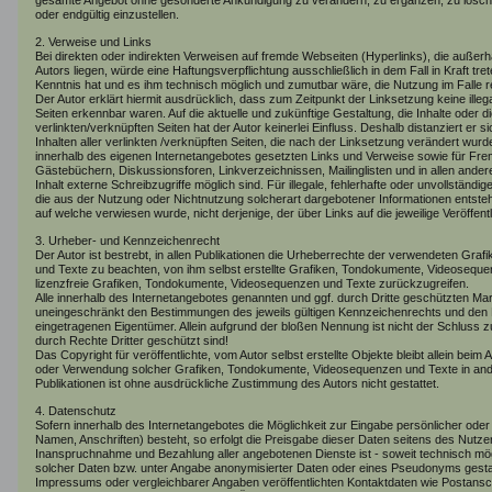
gesamte Angebot ohne gesonderte Ankündigung zu verändern, zu ergänzen, zu löschen
oder endgültig einzustellen.
2. Verweise und Links
Bei direkten oder indirekten Verweisen auf fremde Webseiten (Hyperlinks), die auße
Autors liegen, würde eine Haftungsverpflichtung ausschließlich in dem Fall in Kraft tre
Kenntnis hat und es ihm technisch möglich und zumutbar wäre, die Nutzung im Falle re
Der Autor erklärt hiermit ausdrücklich, dass zum Zeitpunkt der Linksetzung keine illeg
Seiten erkennbar waren. Auf die aktuelle und zukünftige Gestaltung, die Inhalte oder 
verlinkten/verknüpften Seiten hat der Autor keinerlei Einfluss. Deshalb distanziert er s
Inhalten aller verlinkten /verknüpften Seiten, die nach der Linksetzung verändert wurden
innerhalb des eigenen Internetangebotes gesetzten Links und Verweise sowie für Frem
Gästebüchern, Diskussionsforen, Linkverzeichnissen, Mailinglisten und in allen and
Inhalt externe Schreibzugriffe möglich sind. Für illegale, fehlerhafte oder unvollständ
die aus der Nutzung oder Nichtnutzung solcherart dargebotener Informationen entstehen
auf welche verwiesen wurde, nicht derjenige, der über Links auf die jeweilige Veröffentl
3. Urheber- und Kennzeichenrecht
Der Autor ist bestrebt, in allen Publikationen die Urheberrechte der verwendeten Gr
und Texte zu beachten, von ihm selbst erstellte Grafiken, Tondokumente, Videoseque
lizenzfreie Grafiken, Tondokumente, Videosequenzen und Texte zurückzugreifen.
Alle innerhalb des Internetangebotes genannten und ggf. durch Dritte geschützten M
uneingeschränkt den Bestimmungen des jeweils gültigen Kennzeichenrechts und den B
eingetragenen Eigentümer. Allein aufgrund der bloßen Nennung ist nicht der Schluss 
durch Rechte Dritter geschützt sind!
Das Copyright für veröffentlichte, vom Autor selbst erstellte Objekte bleibt allein beim A
oder Verwendung solcher Grafiken, Tondokumente, Videosequenzen und Texte in and
Publikationen ist ohne ausdrückliche Zustimmung des Autors nicht gestattet.
4. Datenschutz
Sofern innerhalb des Internetangebotes die Möglichkeit zur Eingabe persönlicher oder
Namen, Anschriften) besteht, so erfolgt die Preisgabe dieser Daten seitens des Nutzers
Inanspruchnahme und Bezahlung aller angebotenen Dienste ist - soweit technisch m
solcher Daten bzw. unter Angabe anonymisierter Daten oder eines Pseudonyms gesta
Impressums oder vergleichbarer Angaben veröffentlichten Kontaktdaten wie Postansc