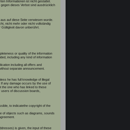
n Informationen ist nicht gestattet.
 gegen dieses Verbot sind ausdrücklich
 aus auf diese Seite verwiesen wurde.
t, nicht mehr oder nicht vollständig
r Gültigkeit davon unberührt.
pleteness or quality of the information
ded, including any kind of information
ication including all offers and
r without separate announcement.
less he has full knowledge of illegal
s. If any damage occurs by the use of
ot the one who has linked to these
y users of discussion boards,
sible, to indicatethe copyright of the
use of objects such as diagrams, sounds
s agreement.
ddresses) is given, the input of these