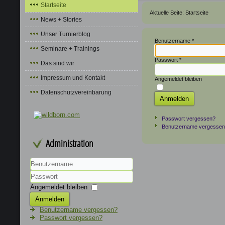
Startseite
Aktuelle Seite:
Startseite
News + Stories
Unser Turnierblog
Benutzername
*
Seminare + Trainings
Passwort
*
Das sind wir
Impressum und Kontakt
Angemeldet bleiben
Datenschutzvereinbarung
Anmelden
Passwort vergessen?
Benutzername vergesse
Administration
Benutzername
Passwort
Angemeldet bleiben
Anmelden
Benutzername vergessen?
Passwort vergessen?